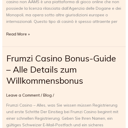
casino non AAMS è una piattaforma di gioco online che non
mobile
possiede la licenza rilasciata dall’Agenzia delle Dogane e dei
Monopoli, ma opera sotto altre giurisdizioni europee o
internazionali. Questo tipo di casinò è spesso attraente per
Read More »
Frumzi Casino Bonus-Guide
Frumzi
Casino
– Alle Details zum
Bonus-
Guide
Willkommensbonus
–
Alle
Details
Leave a Comment
/
Blog
/
zum
Frumzi Casino – Alles, was Sie wissen müssen Registrierung
Willkommensbonus
und erste Schritte Der Einstieg bei Frumzi Casino beginnt mit
einer schnellen Registrierung. Geben Sie Ihren Namen, ein
gültiges Schweizer E‑Mail‑Postfach und ein sicheres