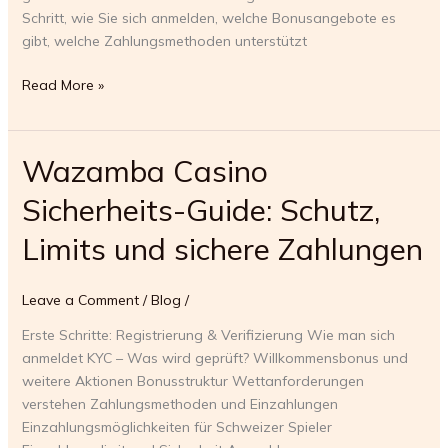
Schritt, wie Sie sich anmelden, welche Bonusangebote es
gibt, welche Zahlungsmethoden unterstützt
Read More »
Wazamba Casino
Wazamba
Casino
Sicherheits-Guide: Schutz,
Sicherheits-
Guide:
Limits und sichere Zahlungen
Schutz,
Limits
und
Leave a Comment
/
Blog
/
sichere
Erste Schritte: Registrierung & Verifizierung Wie man sich
Zahlungen
anmeldet KYC – Was wird geprüft? Willkommensbonus und
weitere Aktionen Bonusstruktur Wettanforderungen
verstehen Zahlungsmethoden und Einzahlungen
Einzahlungsmöglichkeiten für Schweizer Spieler