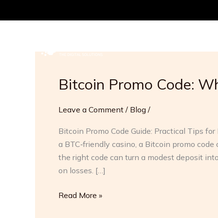
Skip
to
content
HOME
SERVICE
Bitcoin Promo Code: W
Bitcoin
Promo
Code:
Leave a Comment
/
Blog
/
What
Bitcoin Promo Code Guide: Practical Tips for 
NZ
a BTC‑friendly casino, a Bitcoin promo code 
Players
the right code can turn a modest deposit in
Need
on losses. […]
to
Know
Read More »