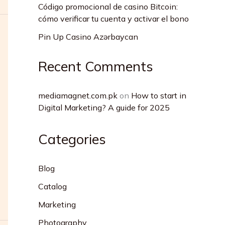
Código promocional de casino Bitcoin:
cómo verificar tu cuenta y activar el bono
Pin Up Casino Azərbaycan
Recent Comments
mediamagnet.com.pk
on
How to start in
Digital Marketing? A guide for 2025
Categories
Blog
Catalog
Marketing
Photography