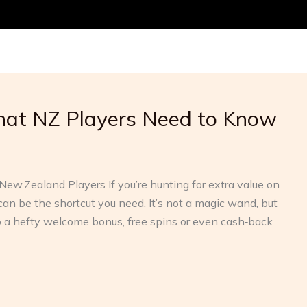
S
PRODUCTS
CELEBRITIES MARKETING
DOMAINS & HOS
hat NZ Players Need to Know
New Zealand Players If you’re hunting for extra value on
can be the shortcut you need. It’s not a magic wand, but
to a hefty welcome bonus, free spins or even cash‑back