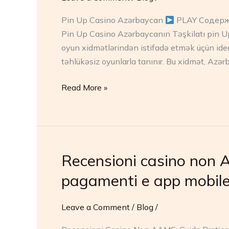
Azərbaycan
Pin Up Casino Azərbaycan
PLAY Содержим
Pin Up Casino Azərbaycanın Təşkilatı pin U
oyun xidmətlərindən istifadə etmək üçün ide
təhlükəsiz oyunlarla tanınır. Bu xidmət, Azər
Read More »
Recensioni casino non 
Recensioni
casino
pagamenti e app mobil
non
AAMS:
Leave a Comment
/
Blog
/
guida
a