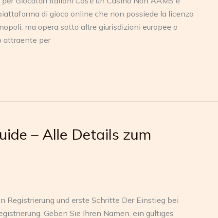
per Giocatori Italiani Cos’è un Casino Non AAMS e
attaforma di gioco online che non possiede la licenza
nopoli, ma opera sotto altre giurisdizioni europee o
o attraente per
ide – Alle Details zum
 Registrierung und erste Schritte Der Einstieg bei
gistrierung. Geben Sie Ihren Namen, ein gültiges