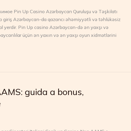
ое Pin Up Casino Azərbaycan Quruluşu və Təşkilatı
p giriş Azərbaycan-da qazancı əhəmiyyətli və təhlükəsiz
al yerdir. Pin Up casino Azərbaycan-də ən yaxşı və
baycanlılar üçün ən yaxın və ən yaxşı oyun xidmətlərini
AAMS: guida a bonus,
e