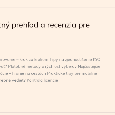
tný prehľad a recenzia pre
overovanie – krok za krokom Tipy na zjednodušenie KYC
ať? Platobné metódy a rýchlosť výberov Najčastejšie
ácie – hranie na cestách Praktické tipy pre mobilné
rebné vedieť? Kontrola licencie