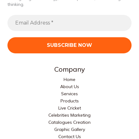
thinking.
Company
Home
About Us
Services
Products
Live Cricket
Celebrities Marketing
Catalogues Creation
Graphic Gallery
Contact Us