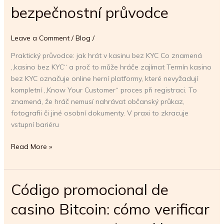
bez
bezpečnostní průvodce
KYC
hrát:
bezpečnostní
Leave a Comment
/
Blog
/
průvodce
Praktický průvodce: jak hrát v kasinu bez KYC Co znamená
„kasino bez KYC“ a proč to může hráče zajímat Termín kasino
bez KYC označuje online herní platformy, které nevyžadují
kompletní „Know Your Customer“ proces při registraci. To
znamená, že hráč nemusí nahrávat občanský průkaz,
fotografii či jiné osobní dokumenty. V praxi to zkracuje
vstupní bariéru
Read More »
Código promocional de
Código
promocional
casino Bitcoin: cómo verificar
de
casino