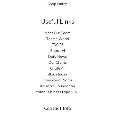
Shop Online
Useful Links
Meet Our Team
Theme World
FDC’26
Shoot AI
Daily News
Our Clients
ChatGPT
Blogs Index
Download Profile
Kalsoom Foundation
Youth Business Expo 2025
Contact Info