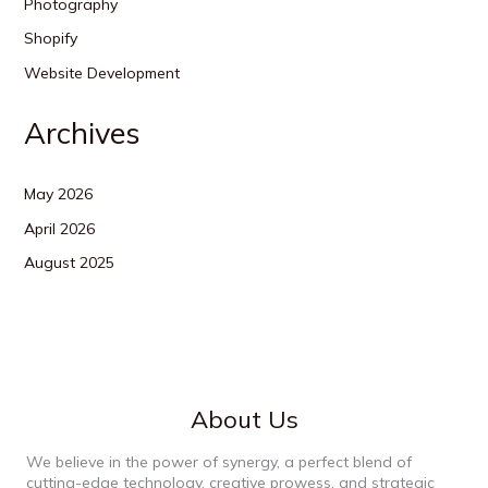
Photography
Shopify
Website Development
Archives
May 2026
April 2026
August 2025
About Us
We believe in the power of synergy, a perfect blend of
cutting-edge technology, creative prowess, and strategic