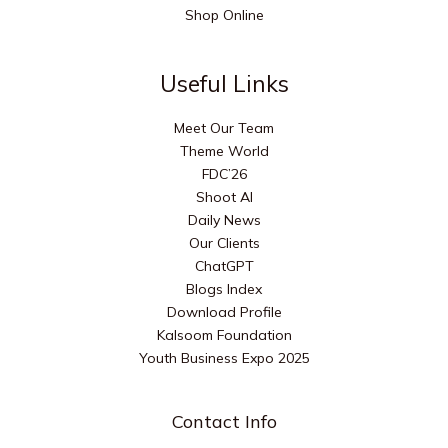
Shop Online
Useful Links
Meet Our Team
Theme World
FDC’26
Shoot AI
Daily News
Our Clients
ChatGPT
Blogs Index
Download Profile
Kalsoom Foundation
Youth Business Expo 2025
Contact Info