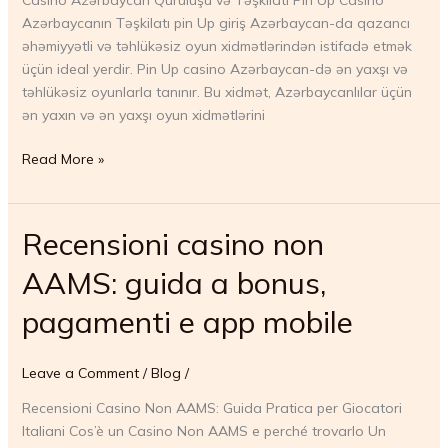
Azərbaycanın Təşkilatı pin Up giriş Azərbaycan-da qazancı
əhəmiyyətli və təhlükəsiz oyun xidmətlərindən istifadə etmək
üçün ideal yerdir. Pin Up casino Azərbaycan-də ən yaxşı və
təhlükəsiz oyunlarla tanınır. Bu xidmət, Azərbaycanlılar üçün
ən yaxın və ən yaxşı oyun xidmətlərini
Read More »
Recensioni casino non
Recensioni
casino
AAMS: guida a bonus,
non
AAMS:
pagamenti e app mobile
guida
a
bonus,
Leave a Comment
/
Blog
/
pagamenti
Recensioni Casino Non AAMS: Guida Pratica per Giocatori
e
Italiani Cos’è un Casino Non AAMS e perché trovarlo Un
app