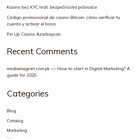
Kasino bez KYC hrát: bezpečnostní průvodce
Código promocional de casino Bitcoin: cómo verificar tu
cuenta y activar el bono
Pin Up Casino Azərbaycan
Recent Comments
mediamagnet.com.pk
on
How to start in Digital Marketing? A
guide for 2025
Categories
Blog
Catalog
Marketing