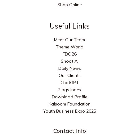
Shop Online
Useful Links
Meet Our Team
Theme World
FDC’26
Shoot AI
Daily News
Our Clients
ChatGPT
Blogs Index
Download Profile
Kalsoom Foundation
Youth Business Expo 2025
Contact Info