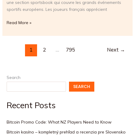
une section sportsbook qui couvre les grands événements
sportifs européens. Les joueurs français apprécient
Read More »
1
2
…
795
Next
→
Search
SEARCH
Recent Posts
Bitcoin Promo Code: What NZ Players Need to Know
Bitcoin kasíno – kompletný prehľad a recenzia pre Slovensko