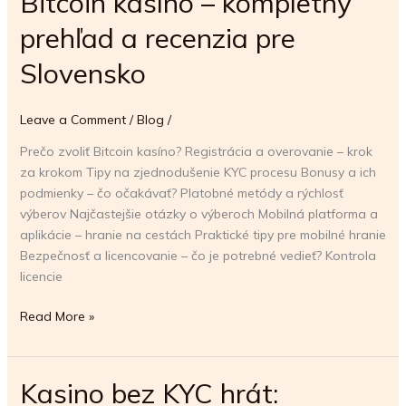
Bitcoin kasíno – kompletný
kasíno
prehľad a recenzia pre
–
kompletný
Slovensko
prehľad
a
recenzia
Leave a Comment
/
Blog
/
pre
Prečo zvoliť Bitcoin kasíno? Registrácia a overovanie – krok
Slovensko
za krokom Tipy na zjednodušenie KYC procesu Bonusy a ich
podmienky – čo očakávať? Platobné metódy a rýchlosť
výberov Najčastejšie otázky o výberoch Mobilná platforma a
aplikácie – hranie na cestách Praktické tipy pre mobilné hranie
Bezpečnosť a licencovanie – čo je potrebné vedieť? Kontrola
licencie
Read More »
Kasino bez KYC hrát:
Kasino