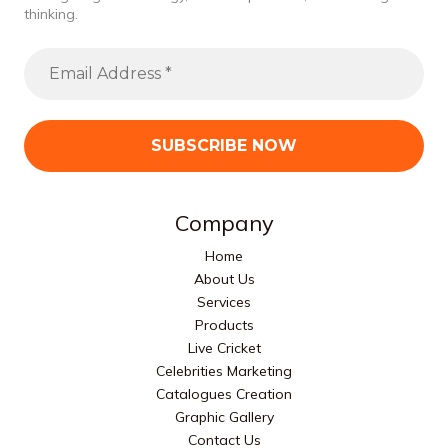
thinking.
Company
Home
About Us
Services
Products
Live Cricket
Celebrities Marketing
Catalogues Creation
Graphic Gallery
Contact Us