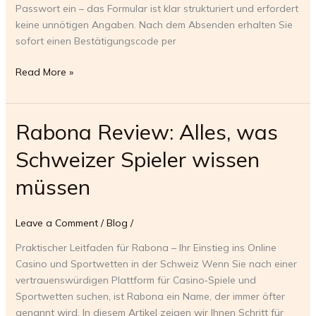
Passwort ein – das Formular ist klar strukturiert und erfordert
keine unnötigen Angaben. Nach dem Absenden erhalten Sie
sofort einen Bestätigungscode per
Read More »
Rabona Review: Alles, was
Rabona
Review:
Schweizer Spieler wissen
Alles,
was
müssen
Schweizer
Spieler
wissen
Leave a Comment
/
Blog
/
müssen
Praktischer Leitfaden für Rabona – Ihr Einstieg ins Online
Casino und Sportwetten in der Schweiz Wenn Sie nach einer
vertrauenswürdigen Plattform für Casino‑Spiele und
Sportwetten suchen, ist Rabona ein Name, der immer öfter
genannt wird. In diesem Artikel zeigen wir Ihnen Schritt für