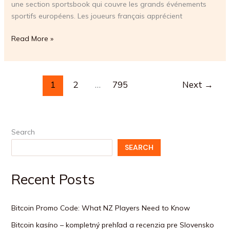
une section sportsbook qui couvre les grands événements
sportifs européens. Les joueurs français apprécient
Read More »
1
2
…
795
Next
→
Search
SEARCH
Recent Posts
Bitcoin Promo Code: What NZ Players Need to Know
Bitcoin kasíno – kompletný prehľad a recenzia pre Slovensko