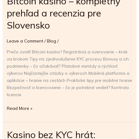
Bitcoin kasíno – kompletný
kasíno
prehľad a recenzia pre
–
kompletný
Slovensko
prehľad
a
recenzia
Leave a Comment
/
Blog
/
pre
Prečo zvoliť Bitcoin kasíno? Registrácia a overovanie – krok
Slovensko
za krokom Tipy na zjednodušenie KYC procesu Bonusy a ich
podmienky – čo očakávať? Platobné metódy a rýchlosť
výberov Najčastejšie otázky o výberoch Mobilná platforma a
aplikácie – hranie na cestách Praktické tipy pre mobilné hranie
Bezpečnosť a licencovanie – čo je potrebné vedieť? Kontrola
licencie
Read More »
Kasino bez KYC hrát:
Kasino