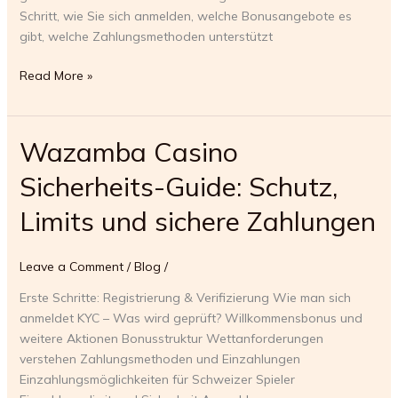
Schritt, wie Sie sich anmelden, welche Bonusangebote es
gibt, welche Zahlungsmethoden unterstützt
Read More »
Wazamba Casino
Wazamba
Casino
Sicherheits-Guide: Schutz,
Sicherheits-
Guide:
Limits und sichere Zahlungen
Schutz,
Limits
und
Leave a Comment
/
Blog
/
sichere
Erste Schritte: Registrierung & Verifizierung Wie man sich
Zahlungen
anmeldet KYC – Was wird geprüft? Willkommensbonus und
weitere Aktionen Bonusstruktur Wettanforderungen
verstehen Zahlungsmethoden und Einzahlungen
Einzahlungsmöglichkeiten für Schweizer Spieler