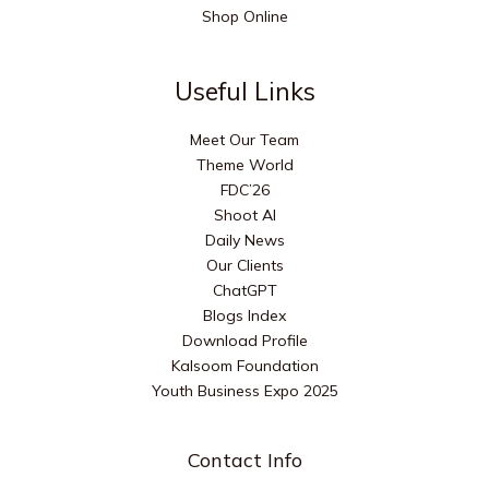
Shop Online
Useful Links
Meet Our Team
Theme World
FDC’26
Shoot AI
Daily News
Our Clients
ChatGPT
Blogs Index
Download Profile
Kalsoom Foundation
Youth Business Expo 2025
Contact Info