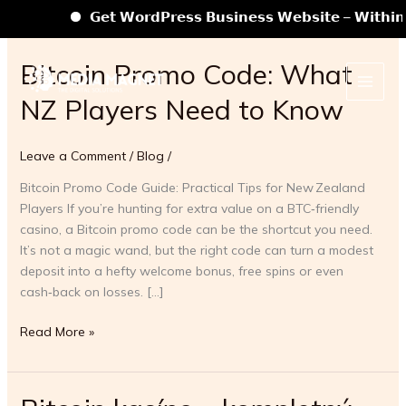
Skip
𝗚𝗲𝘁 𝗪𝗼𝗿𝗱𝗣𝗿𝗲𝘀𝘀 𝗕𝘂𝘀𝗶𝗻𝗲𝘀𝘀 𝗪𝗲𝗯𝘀𝗶𝘁𝗲 – 𝗪𝗶𝘁𝗵𝗶𝗻 𝟱 𝗗
to
content
Bitcoin Promo Code: What
Bitcoin
Promo
NZ Players Need to Know
Code:
What
NZ
Leave a Comment
/
Blog
/
Players
Bitcoin Promo Code Guide: Practical Tips for New Zealand
Need
Players If you’re hunting for extra value on a BTC‑friendly
to
casino, a Bitcoin promo code can be the shortcut you need.
Know
It’s not a magic wand, but the right code can turn a modest
deposit into a hefty welcome bonus, free spins or even
cash‑back on losses. […]
Read More »
Bitcoin