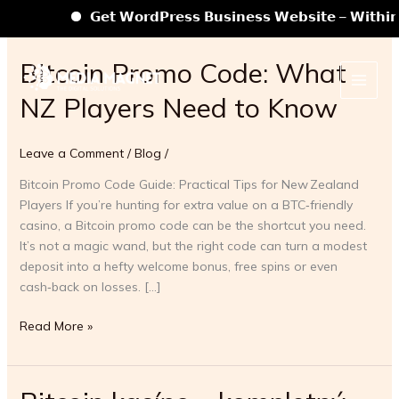
Skip
𝗚𝗲𝘁 𝗪𝗼𝗿𝗱𝗣𝗿𝗲𝘀𝘀 𝗕𝘂𝘀𝗶𝗻𝗲𝘀𝘀 𝗪𝗲𝗯𝘀𝗶𝘁𝗲 – 𝗪𝗶𝘁𝗵𝗶𝗻 𝟱 𝗗
to
content
Bitcoin Promo Code: What
Bitcoin
Promo
NZ Players Need to Know
Code:
What
NZ
Leave a Comment
/
Blog
/
Players
Bitcoin Promo Code Guide: Practical Tips for New Zealand
Need
Players If you’re hunting for extra value on a BTC‑friendly
to
casino, a Bitcoin promo code can be the shortcut you need.
Know
It’s not a magic wand, but the right code can turn a modest
deposit into a hefty welcome bonus, free spins or even
cash‑back on losses. […]
Read More »
Bitcoin