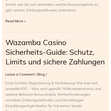
Schritt, wie Sie sich anmelden, welche Bonusangebote es
gibt, welche Zahlungsmethoden unterstützt
Read More »
Wazamba Casino
Wazamba
Casino
Sicherheits-Guide: Schutz,
Sicherheits-
Guide:
Limits und sichere Zahlungen
Schutz,
Limits
und
Leave a Comment
/
Blog
/
sichere
Erste Schritte: Registrierung & Verifizierung Wie man sich
Zahlungen
anmeldet KYC – Was wird geprüft? Willkommensbonus und
weitere Aktionen Bonusstruktur Wettanforderungen
verstehen Zahlungsmethoden und Einzahlungen
Einzahlungsmöglichkeiten für Schweizer Spieler