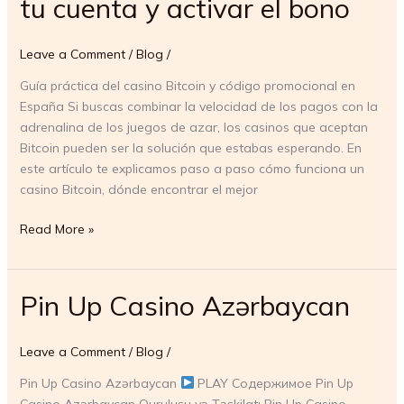
tu cuenta y activar el bono
Bitcoin:
cómo
verificar
Leave a Comment
/
Blog
/
tu
Guía práctica del casino Bitcoin y código promocional en
cuenta
España Si buscas combinar la velocidad de los pagos con la
y
adrenalina de los juegos de azar, los casinos que aceptan
activar
Bitcoin pueden ser la solución que estabas esperando. En
el
este artículo te explicamos paso a paso cómo funciona un
bono
casino Bitcoin, dónde encontrar el mejor
Read More »
Pin Up Casino Azərbaycan
Pin
Up
Casino
Leave a Comment
/
Blog
/
Azərbaycan
Pin Up Casino Azərbaycan
PLAY Содержимое Pin Up
Casino Azərbaycan Quruluşu və Təşkilatı Pin Up Casino