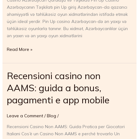
Azərbaycanın Təşkilatı pin Up giriş Azərbaycan-da qazancı
əhəmiyyətli və təhlükəsiz oyun xidmətlərindən istifadə etmək
üçün ideal yerdir. Pin Up casino Azərbaycan-də ən yaxşı və
təhlükəsiz oyunlarla tanınır. Bu xidmət, Azərbaycanlılar üçün
ən yaxın və ən yaxşı oyun xidmətlərini
Read More »
Recensioni casino non
Recensioni
casino
AAMS: guida a bonus,
non
AAMS:
pagamenti e app mobile
guida
a
bonus,
Leave a Comment
/
Blog
/
pagamenti
Recensioni Casino Non AAMS: Guida Pratica per Giocatori
e
Italiani Cos’è un Casino Non AAMS e perché trovarlo Un
app