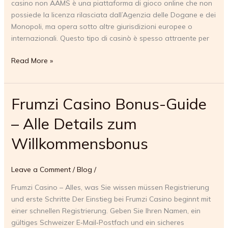
casino non AAMS è una piattaforma di gioco online che non
mobile
possiede la licenza rilasciata dall’Agenzia delle Dogane e dei
Monopoli, ma opera sotto altre giurisdizioni europee o
internazionali. Questo tipo di casinò è spesso attraente per
Read More »
Frumzi Casino Bonus-Guide
Frumzi
Casino
– Alle Details zum
Bonus-
Guide
Willkommensbonus
–
Alle
Details
Leave a Comment
/
Blog
/
zum
Frumzi Casino – Alles, was Sie wissen müssen Registrierung
Willkommensbonus
und erste Schritte Der Einstieg bei Frumzi Casino beginnt mit
einer schnellen Registrierung. Geben Sie Ihren Namen, ein
gültiges Schweizer E‑Mail‑Postfach und ein sicheres