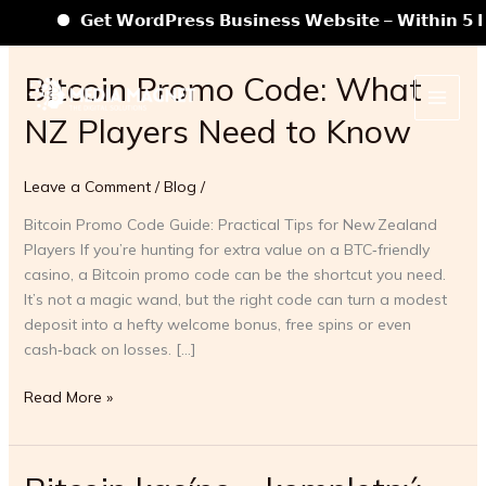
Skip
𝗚𝗲𝘁 𝗪𝗼𝗿𝗱𝗣𝗿𝗲𝘀𝘀 𝗕𝘂𝘀𝗶𝗻𝗲𝘀𝘀 𝗪𝗲𝗯𝘀𝗶𝘁𝗲 – 𝗪𝗶𝘁𝗵𝗶𝗻 𝟱 𝗗𝗮𝘆
to
content
Bitcoin Promo Code: What
Bitcoin
Promo
NZ Players Need to Know
Code:
What
NZ
Leave a Comment
/
Blog
/
Players
Bitcoin Promo Code Guide: Practical Tips for New Zealand
Need
Players If you’re hunting for extra value on a BTC‑friendly
to
casino, a Bitcoin promo code can be the shortcut you need.
Know
It’s not a magic wand, but the right code can turn a modest
deposit into a hefty welcome bonus, free spins or even
cash‑back on losses. […]
Read More »
Bitcoin