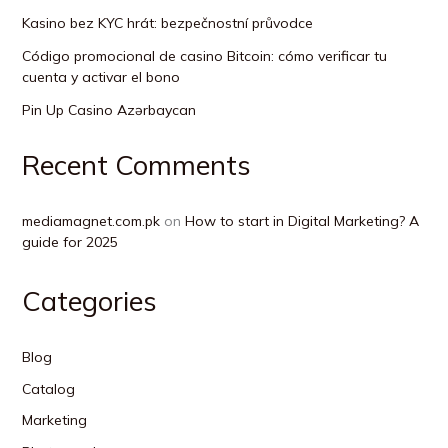
Kasino bez KYC hrát: bezpečnostní průvodce
Código promocional de casino Bitcoin: cómo verificar tu
cuenta y activar el bono
Pin Up Casino Azərbaycan
Recent Comments
mediamagnet.com.pk
on
How to start in Digital Marketing? A
guide for 2025
Categories
Blog
Catalog
Marketing