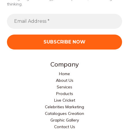
thinking.
Company
Home
About Us
Services
Products
Live Cricket
Celebrities Marketing
Catalogues Creation
Graphic Gallery
Contact Us