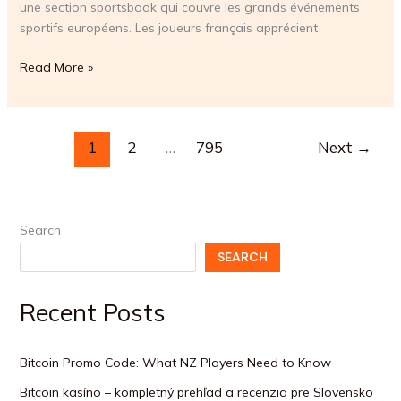
une section sportsbook qui couvre les grands événements
sportifs européens. Les joueurs français apprécient
Read More »
1
2
…
795
Next
→
Search
SEARCH
Recent Posts
Bitcoin Promo Code: What NZ Players Need to Know
Bitcoin kasíno – kompletný prehľad a recenzia pre Slovensko