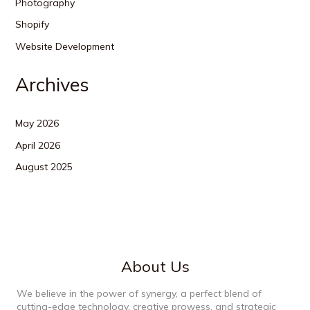
Photography
Shopify
Website Development
Archives
May 2026
April 2026
August 2025
About Us
We believe in the power of synergy, a perfect blend of
cutting-edge technology, creative prowess, and strategic