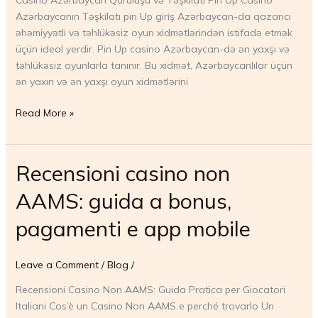
Azərbaycanın Təşkilatı pin Up giriş Azərbaycan-da qazancı
əhəmiyyətli və təhlükəsiz oyun xidmətlərindən istifadə etmək
üçün ideal yerdir. Pin Up casino Azərbaycan-də ən yaxşı və
təhlükəsiz oyunlarla tanınır. Bu xidmət, Azərbaycanlılar üçün
ən yaxın və ən yaxşı oyun xidmətlərini
Read More »
Recensioni casino non
Recensioni
casino
AAMS: guida a bonus,
non
AAMS:
pagamenti e app mobile
guida
a
bonus,
Leave a Comment
/
Blog
/
pagamenti
Recensioni Casino Non AAMS: Guida Pratica per Giocatori
e
Italiani Cos’è un Casino Non AAMS e perché trovarlo Un
app