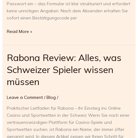
Passwort ein – das Formular ist klar strukturiert und erfordert
keine unnötigen Angaben. Nach dem Absenden erhalten Sie
sofort einen Bestätigungscode per
Read More »
Rabona Review: Alles, was
Rabona
Review:
Schweizer Spieler wissen
Alles,
was
müssen
Schweizer
Spieler
wissen
Leave a Comment
/
Blog
/
müssen
Praktischer Leitfaden für Rabona – Ihr Einstieg ins Online
Casino und Sportwetten in der Schweiz Wenn Sie nach einer
vertrauenswürdigen Plattform für Casino‑Spiele und
Sportwetten suchen, ist Rabona ein Name, der immer öfter
genannt wird. In diesem Artikel zeigen wir Ihnen Schritt für