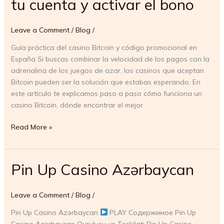
tu cuenta y activar el bono
Bitcoin:
cómo
verificar
Leave a Comment
/
Blog
/
tu
Guía práctica del casino Bitcoin y código promocional en
cuenta
España Si buscas combinar la velocidad de los pagos con la
y
adrenalina de los juegos de azar, los casinos que aceptan
activar
Bitcoin pueden ser la solución que estabas esperando. En
el
este artículo te explicamos paso a paso cómo funciona un
bono
casino Bitcoin, dónde encontrar el mejor
Read More »
Pin Up Casino Azərbaycan
Pin
Up
Casino
Leave a Comment
/
Blog
/
Azərbaycan
Pin Up Casino Azərbaycan
PLAY Содержимое Pin Up
Casino Azərbaycan Quruluşu və Təşkilatı Pin Up Casino