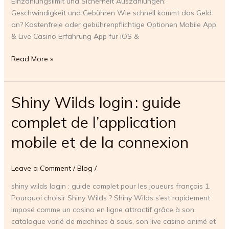
Einzahlungslimit und Sicherheit Auszahlungen:
Geschwindigkeit und Gebühren Wie schnell kommt das Geld
an? Kostenfreie oder gebührenpflichtige Optionen Mobile App
& Live Casino Erfahrung App für iOS &
Read More »
Shiny Wilds login : guide
Shiny
Wilds
complet de l’application
login :
guide
mobile et de la connexion
complet
de
l’application
Leave a Comment
/
Blog
/
mobile
shiny wilds login : guide complet pour les joueurs français 1.
et
Pourquoi choisir Shiny Wilds ? Shiny Wilds s’est rapidement
de
imposé comme un casino en ligne attractif grâce à son
la
catalogue varié de machines à sous, son live casino animé et
connexion