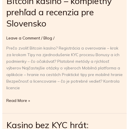
Bitcoin kasíno – kompletný
kasíno
prehľad a recenzia pre
–
kompletný
Slovensko
prehľad
a
recenzia
Leave a Comment
/
Blog
/
pre
Prečo zvoliť Bitcoin kasíno? Registrácia a overovanie – krok
Slovensko
za krokom Tipy na zjednodušenie KYC procesu Bonusy a ich
podmienky – čo očakávať? Platobné metódy a rýchlosť
výberov Najčastejšie otázky o výberoch Mobilná platforma a
aplikácie – hranie na cestách Praktické tipy pre mobilné hranie
Bezpečnosť a licencovanie – čo je potrebné vedieť? Kontrola
licencie
Read More »
Kasino bez KYC hrát:
Kasino