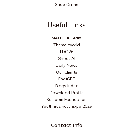
Shop Online
Useful Links
Meet Our Team
Theme World
FDC’26
Shoot AI
Daily News
Our Clients
ChatGPT
Blogs Index
Download Profile
Kalsoom Foundation
Youth Business Expo 2025
Contact Info