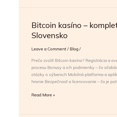
Bitcoin kasíno – komple
Bitcoin
kasíno
Slovensko
–
kompletný
Leave a Comment
/
Blog
/
prehľad
a
Prečo zvoliť Bitcoin kasíno? Registrácia a 
recenzia
procesu Bonusy a ich podmienky – čo očakáv
pre
otázky o výberoch Mobilná platforma a aplik
Slovensko
hranie Bezpečnosť a licencovanie – čo je pot
Read More »