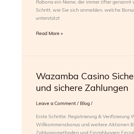
Rabona ein Name, der immer öfter genannt wir
Schritt, wie Sie sich anmelden, welche Bo
unterstützt
Read More »
Wazamba Casino Sicherh
Wazamba
Casino
und sichere Zahlungen
Sicherheits-
Guide:
Leave a Comment
/
Blog
/
Schutz,
Limits
Erste Schritte: Registrierung & Verifizierun
und
Willkommensbonus und weitere Aktionen Bo
sichere
Zahlungsmethoden und Einzahlungen Einzahl