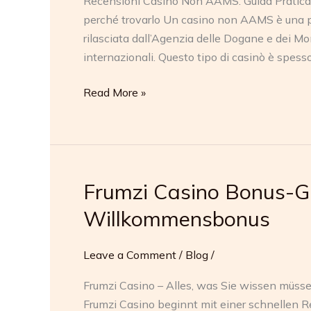
Recensioni Casino Non AAMS: Guida Pratica 
bonus,
perché trovarlo Un casino non AAMS è una pi
pagamenti
rilasciata dall’Agenzia delle Dogane e dei Mo
e
internazionali. Questo tipo di casinò è spess
app
mobile
Read More »
Frumzi Casino Bonus-Gu
Frumzi
Casino
Willkommensbonus
Bonus-
Guide
Leave a Comment
/
Blog
/
–
Alle
Frumzi Casino – Alles, was Sie wissen müssen
Details
Frumzi Casino beginnt mit einer schnellen Re