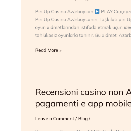
Azərbaycan
Pin Up Casino Azərbaycan
PLAY Содержим
Pin Up Casino Azərbaycanın Təşkilatı pin U
oyun xidmətlərindən istifadə etmək üçün ide
təhlükəsiz oyunlarla tanınır. Bu xidmət, Azər
Read More »
Recensioni casino non 
Recensioni
casino
pagamenti e app mobil
non
AAMS:
Leave a Comment
/
Blog
/
guida
a