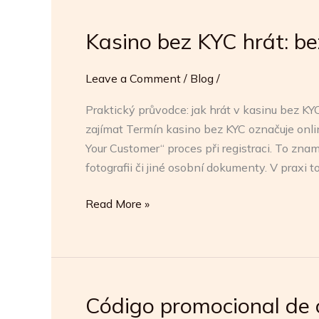
Kasino bez KYC hrát: b
Kasino
bez
KYC
Leave a Comment
/
Blog
/
hrát:
Praktický průvodce: jak hrát v kasinu bez K
bezpečnostní
zajímat Termín kasino bez KYC označuje onli
průvodce
Your Customer“ proces při registraci. To zn
fotografii či jiné osobní dokumenty. V praxi t
Read More »
Código promocional de c
Código