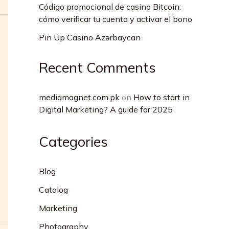
Código promocional de casino Bitcoin:
cómo verificar tu cuenta y activar el bono
Pin Up Casino Azərbaycan
Recent Comments
mediamagnet.com.pk
on
How to start in
Digital Marketing? A guide for 2025
Categories
Blog
Catalog
Marketing
Photography