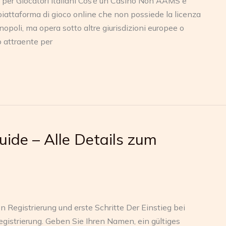
per Giocatori Italiani Cos’è un Casino Non AAMS e
attaforma di gioco online che non possiede la licenza
nopoli, ma opera sotto altre giurisdizioni europee o
o attraente per
ide – Alle Details zum
 Registrierung und erste Schritte Der Einstieg bei
gistrierung. Geben Sie Ihren Namen, ein gültiges