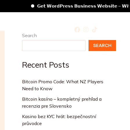
𝗚𝗲𝘁 𝗪𝗼𝗿𝗱𝗣𝗿𝗲𝘀𝘀 𝗕𝘂𝘀𝗶𝗻𝗲𝘀𝘀 𝗪𝗲𝗯𝘀𝗶𝘁𝗲 – 𝗪𝗶𝘁𝗵𝗶𝗻 𝟱 𝗗
TING
DIGITAL COURSES
Search
SEARCH
Recent Posts
Bitcoin Promo Code: What NZ Players
Need to Know
Bitcoin kasíno – kompletný prehľad a
recenzia pre Slovensko
Kasino bez KYC hrát: bezpečnostní
průvodce