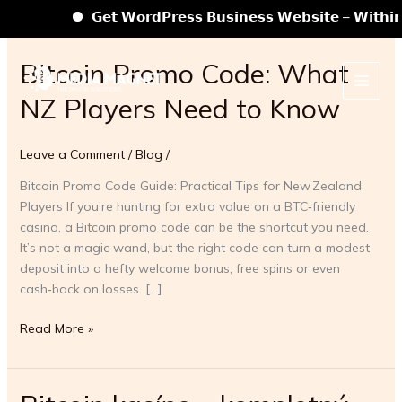
Skip
𝗚𝗲𝘁 𝗪𝗼𝗿𝗱𝗣𝗿𝗲𝘀𝘀 𝗕𝘂𝘀𝗶𝗻𝗲𝘀𝘀 𝗪𝗲𝗯𝘀𝗶𝘁𝗲 – 𝗪𝗶𝘁𝗵𝗶𝗻 𝟱 
to
content
Bitcoin Promo Code: What
Bitcoin
Promo
NZ Players Need to Know
Code:
What
NZ
Leave a Comment
/
Blog
/
Players
Bitcoin Promo Code Guide: Practical Tips for New Zealand
Need
Players If you’re hunting for extra value on a BTC‑friendly
to
casino, a Bitcoin promo code can be the shortcut you need.
Know
It’s not a magic wand, but the right code can turn a modest
deposit into a hefty welcome bonus, free spins or even
cash‑back on losses. […]
Read More »
Bitcoin