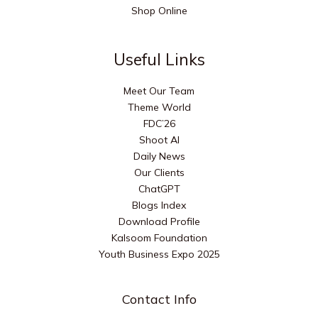
Shop Online
Useful Links
Meet Our Team
Theme World
FDC’26
Shoot AI
Daily News
Our Clients
ChatGPT
Blogs Index
Download Profile
Kalsoom Foundation
Youth Business Expo 2025
Contact Info