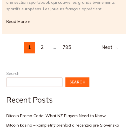
une section sportsbook qui couvre les grands événements
sportifs européens. Les joueurs français apprécient
Read More »
1
2
…
795
Next
→
Search
SEARCH
Recent Posts
Bitcoin Promo Code: What NZ Players Need to Know
Bitcoin kasíno – kompletný prehľad a recenzia pre Slovensko