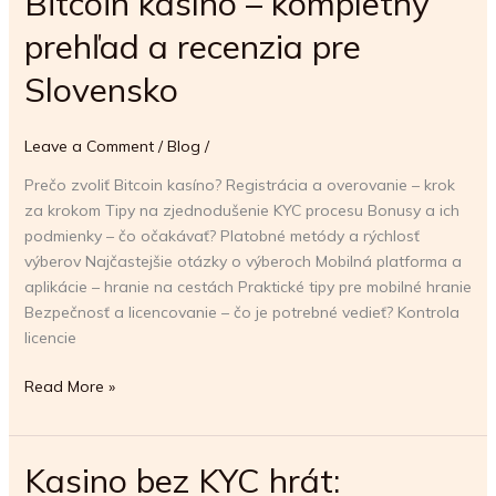
Bitcoin kasíno – kompletný
kasíno
prehľad a recenzia pre
–
kompletný
Slovensko
prehľad
a
recenzia
Leave a Comment
/
Blog
/
pre
Prečo zvoliť Bitcoin kasíno? Registrácia a overovanie – krok
Slovensko
za krokom Tipy na zjednodušenie KYC procesu Bonusy a ich
podmienky – čo očakávať? Platobné metódy a rýchlosť
výberov Najčastejšie otázky o výberoch Mobilná platforma a
aplikácie – hranie na cestách Praktické tipy pre mobilné hranie
Bezpečnosť a licencovanie – čo je potrebné vedieť? Kontrola
licencie
Read More »
Kasino bez KYC hrát:
Kasino