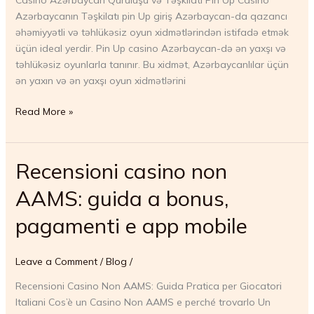
Azərbaycanın Təşkilatı pin Up giriş Azərbaycan-da qazancı
əhəmiyyətli və təhlükəsiz oyun xidmətlərindən istifadə etmək
üçün ideal yerdir. Pin Up casino Azərbaycan-də ən yaxşı və
təhlükəsiz oyunlarla tanınır. Bu xidmət, Azərbaycanlılar üçün
ən yaxın və ən yaxşı oyun xidmətlərini
Read More »
Recensioni casino non
Recensioni
casino
AAMS: guida a bonus,
non
AAMS:
pagamenti e app mobile
guida
a
bonus,
Leave a Comment
/
Blog
/
pagamenti
Recensioni Casino Non AAMS: Guida Pratica per Giocatori
e
Italiani Cos’è un Casino Non AAMS e perché trovarlo Un
app