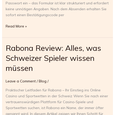
Passwort ein – das Formular ist klar strukturiert und erfordert
keine unnötigen Angaben. Nach dem Absenden erhalten Sie
sofort einen Bestätigungscode per
Read More »
Rabona Review: Alles, was
Rabona
Review:
Schweizer Spieler wissen
Alles,
was
müssen
Schweizer
Spieler
wissen
Leave a Comment
/
Blog
/
müssen
Praktischer Leitfaden für Rabona – Ihr Einstieg ins Online
Casino und Sportwetten in der Schweiz Wenn Sie nach einer
vertrauenswürdigen Plattform für Casino‑Spiele und
Sportwetten suchen, ist Rabona ein Name, der immer öfter
genannt wird. In diesem Artikel zeigen wir Ihnen Schritt für