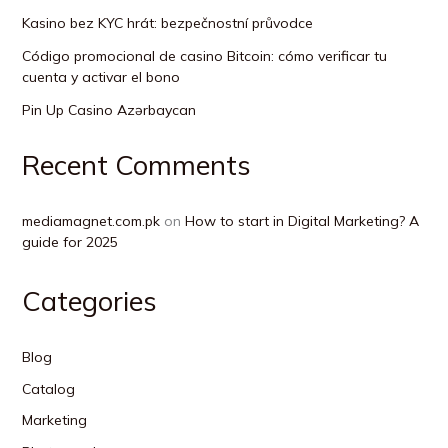
Kasino bez KYC hrát: bezpečnostní průvodce
Código promocional de casino Bitcoin: cómo verificar tu
cuenta y activar el bono
Pin Up Casino Azərbaycan
Recent Comments
mediamagnet.com.pk
on
How to start in Digital Marketing? A
guide for 2025
Categories
Blog
Catalog
Marketing