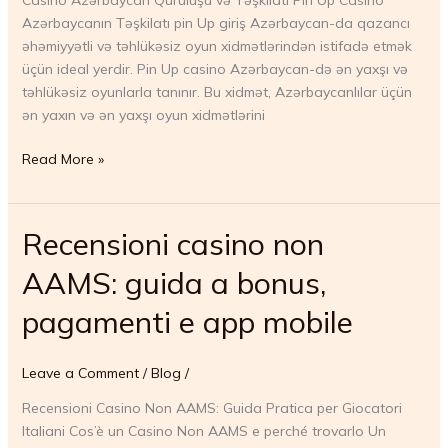
Azərbaycanın Təşkilatı pin Up giriş Azərbaycan-da qazancı
əhəmiyyətli və təhlükəsiz oyun xidmətlərindən istifadə etmək
üçün ideal yerdir. Pin Up casino Azərbaycan-də ən yaxşı və
təhlükəsiz oyunlarla tanınır. Bu xidmət, Azərbaycanlılar üçün
ən yaxın və ən yaxşı oyun xidmətlərini
Read More »
Recensioni casino non
Recensioni
casino
AAMS: guida a bonus,
non
AAMS:
pagamenti e app mobile
guida
a
bonus,
Leave a Comment
/
Blog
/
pagamenti
Recensioni Casino Non AAMS: Guida Pratica per Giocatori
e
Italiani Cos’è un Casino Non AAMS e perché trovarlo Un
app