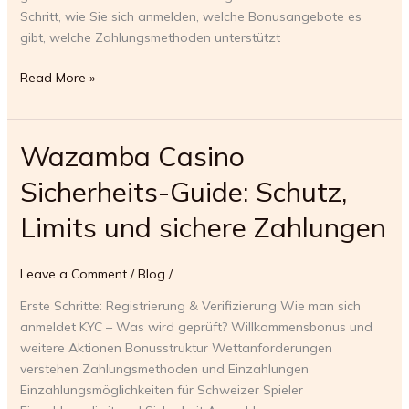
Schritt, wie Sie sich anmelden, welche Bonusangebote es
gibt, welche Zahlungsmethoden unterstützt
Read More »
Wazamba Casino
Wazamba
Casino
Sicherheits-Guide: Schutz,
Sicherheits-
Guide:
Limits und sichere Zahlungen
Schutz,
Limits
und
Leave a Comment
/
Blog
/
sichere
Erste Schritte: Registrierung & Verifizierung Wie man sich
Zahlungen
anmeldet KYC – Was wird geprüft? Willkommensbonus und
weitere Aktionen Bonusstruktur Wettanforderungen
verstehen Zahlungsmethoden und Einzahlungen
Einzahlungsmöglichkeiten für Schweizer Spieler