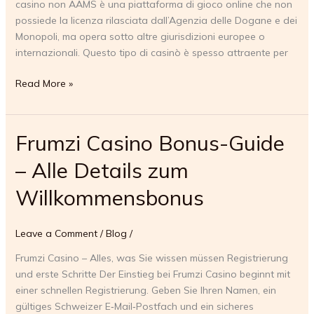
casino non AAMS è una piattaforma di gioco online che non
mobile
possiede la licenza rilasciata dall’Agenzia delle Dogane e dei
Monopoli, ma opera sotto altre giurisdizioni europee o
internazionali. Questo tipo di casinò è spesso attraente per
Read More »
Frumzi Casino Bonus-Guide
Frumzi
Casino
– Alle Details zum
Bonus-
Guide
Willkommensbonus
–
Alle
Details
Leave a Comment
/
Blog
/
zum
Frumzi Casino – Alles, was Sie wissen müssen Registrierung
Willkommensbonus
und erste Schritte Der Einstieg bei Frumzi Casino beginnt mit
einer schnellen Registrierung. Geben Sie Ihren Namen, ein
gültiges Schweizer E‑Mail‑Postfach und ein sicheres