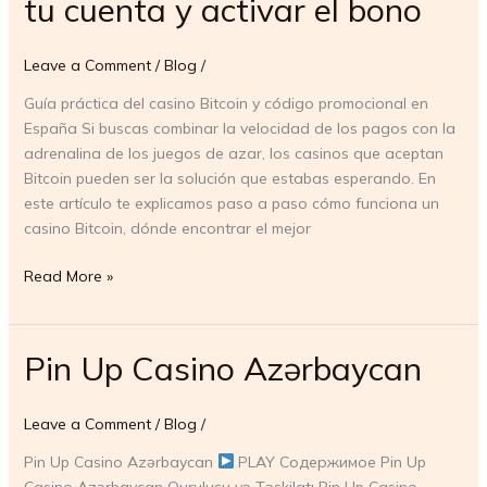
tu cuenta y activar el bono
Bitcoin:
cómo
verificar
Leave a Comment
/
Blog
/
tu
Guía práctica del casino Bitcoin y código promocional en
cuenta
España Si buscas combinar la velocidad de los pagos con la
y
adrenalina de los juegos de azar, los casinos que aceptan
activar
Bitcoin pueden ser la solución que estabas esperando. En
el
este artículo te explicamos paso a paso cómo funciona un
bono
casino Bitcoin, dónde encontrar el mejor
Read More »
Pin Up Casino Azərbaycan
Pin
Up
Casino
Leave a Comment
/
Blog
/
Azərbaycan
Pin Up Casino Azərbaycan
PLAY Содержимое Pin Up
Casino Azərbaycan Quruluşu və Təşkilatı Pin Up Casino