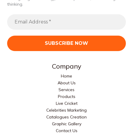
thinking.
Company
Home
About Us
Services
Products
Live Cricket
Celebrities Marketing
Catalogues Creation
Graphic Gallery
Contact Us