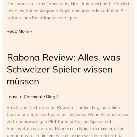
Passwort ein – das Formular ist klar strukturiert und erfordert
keine unnötigen Angaben. Nach dem Absenden erhalten Sie
sofort einen Bestätigungscode per
Read More »
Rabona Review: Alles, was
Rabona
Review:
Schweizer Spieler wissen
Alles,
was
müssen
Schweizer
Spieler
wissen
Leave a Comment
/
Blog
/
müssen
Praktischer Leitfaden für Rabona – Ihr Einstieg ins Online
Casino und Sportwetten in der Schweiz Wenn Sie nach einer
vertrauenswürdigen Plattform für Casino‑Spiele und
Sportwetten suchen, ist Rabona ein Name, der immer öfter
genannt wird. In diesem Artikel zeigen wir Ihnen Schritt für