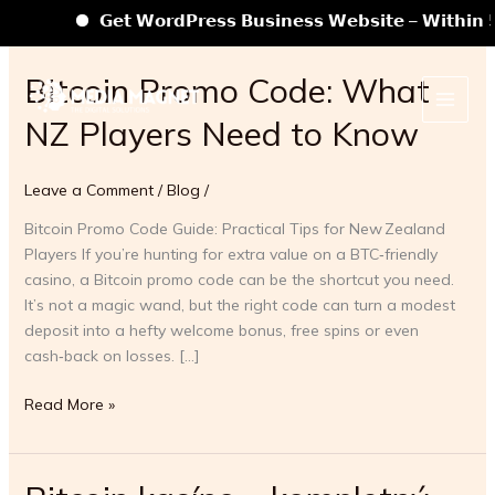
Skip
𝗚𝗲𝘁 𝗪𝗼𝗿𝗱𝗣𝗿𝗲𝘀𝘀 𝗕𝘂𝘀𝗶𝗻𝗲𝘀𝘀 𝗪𝗲𝗯𝘀𝗶𝘁𝗲 – 𝗪𝗶𝘁𝗵𝗶𝗻 𝟱 𝗗𝗮
to
content
Bitcoin Promo Code: What
Bitcoin
Promo
NZ Players Need to Know
Code:
What
NZ
Leave a Comment
/
Blog
/
Players
Bitcoin Promo Code Guide: Practical Tips for New Zealand
Need
Players If you’re hunting for extra value on a BTC‑friendly
to
casino, a Bitcoin promo code can be the shortcut you need.
Know
It’s not a magic wand, but the right code can turn a modest
deposit into a hefty welcome bonus, free spins or even
cash‑back on losses. […]
Read More »
Bitcoin