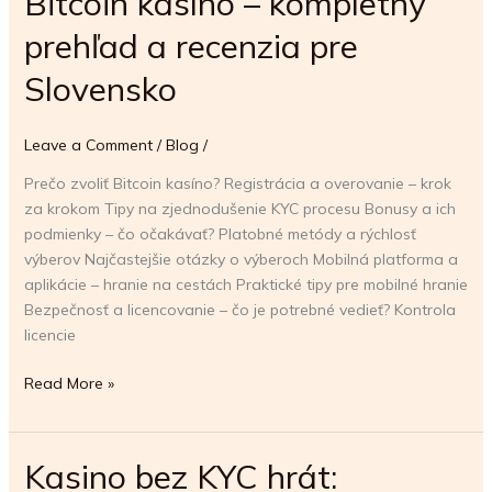
Bitcoin kasíno – kompletný
kasíno
prehľad a recenzia pre
–
kompletný
Slovensko
prehľad
a
recenzia
Leave a Comment
/
Blog
/
pre
Prečo zvoliť Bitcoin kasíno? Registrácia a overovanie – krok
Slovensko
za krokom Tipy na zjednodušenie KYC procesu Bonusy a ich
podmienky – čo očakávať? Platobné metódy a rýchlosť
výberov Najčastejšie otázky o výberoch Mobilná platforma a
aplikácie – hranie na cestách Praktické tipy pre mobilné hranie
Bezpečnosť a licencovanie – čo je potrebné vedieť? Kontrola
licencie
Read More »
Kasino bez KYC hrát:
Kasino