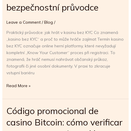
bez
bezpečnostní průvodce
KYC
hrát:
bezpečnostní
Leave a Comment
/
Blog
/
průvodce
Praktický průvodce: jak hrát v kasinu bez KYC Co znamená
„kasino bez KYC“ a proč to může hráče zajímat Termín kasino
bez KYC označuje online herní platformy, které nevyžadují
kompletní „Know Your Customer“ proces při registraci. To
znamená, že hráč nemusí nahrávat občanský průkaz,
fotografii či jiné osobní dokumenty. V praxi to zkracuje
vstupní bariéru
Read More »
Código promocional de
Código
promocional
casino Bitcoin: cómo verificar
de
casino