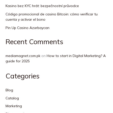
Kasino bez KYC hrát: bezpečnostní průvodce
Código promocional de casino Bitcoin: cómo verificar tu
cuenta y activar el bono
Pin Up Casino Azərbaycan
Recent Comments
mediamagnet.com.pk
on
How to start in Digital Marketing? A
guide for 2025
Categories
Blog
Catalog
Marketing