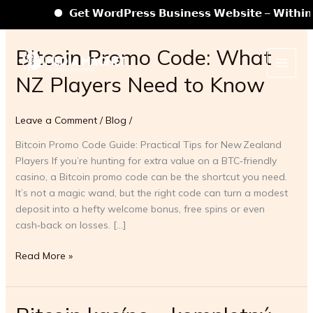
Skip
𝗚𝗲𝘁 𝗪𝗼𝗿𝗱𝗣𝗿𝗲𝘀𝘀 𝗕𝘂𝘀𝗶𝗻𝗲𝘀𝘀 𝗪𝗲𝗯𝘀𝗶𝘁𝗲 – 𝗪𝗶𝘁𝗵𝗶𝗻 𝟱 𝗗
to
content
Bitcoin Promo Code: What
Bitcoin
Promo
NZ Players Need to Know
Code:
What
NZ
Leave a Comment
/
Blog
/
Players
Bitcoin Promo Code Guide: Practical Tips for New Zealand
Need
Players If you’re hunting for extra value on a BTC‑friendly
to
casino, a Bitcoin promo code can be the shortcut you need.
Know
It’s not a magic wand, but the right code can turn a modest
deposit into a hefty welcome bonus, free spins or even
cash‑back on losses. […]
Read More »
Bitcoin