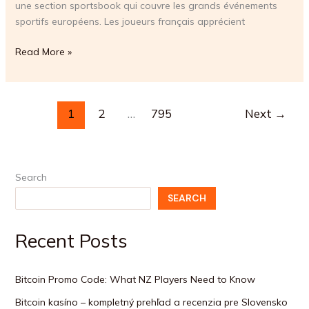
une section sportsbook qui couvre les grands événements
sportifs européens. Les joueurs français apprécient
Read More »
1
2
…
795
Next
→
Search
SEARCH
Recent Posts
Bitcoin Promo Code: What NZ Players Need to Know
Bitcoin kasíno – kompletný prehľad a recenzia pre Slovensko