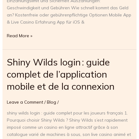
Einzahlungslimit und Sicherheit Auszahlungen:
Geschwindigkeit und Gebühren Wie schnell kommt das Geld
an? Kostenfreie oder gebührenpflichtige Optionen Mobile App
& Live Casino Erfahrung App für iOS &
Read More »
Shiny Wilds login : guide
Shiny
Wilds
complet de l’application
login :
guide
mobile et de la connexion
complet
de
l’application
Leave a Comment
/
Blog
/
mobile
shiny wilds login : guide complet pour les joueurs français 1.
et
Pourquoi choisir Shiny Wilds ? Shiny Wilds s’est rapidement
de
imposé comme un casino en ligne attractif grâce à son
la
catalogue varié de machines à sous, son live casino animé et
connexion