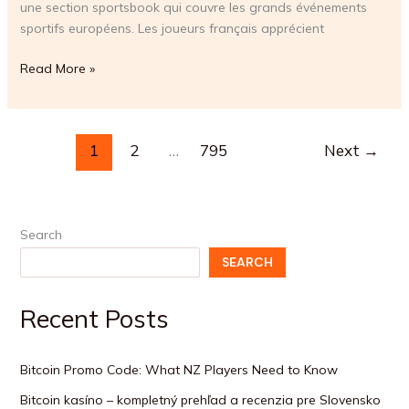
une section sportsbook qui couvre les grands événements
sportifs européens. Les joueurs français apprécient
Read More »
1
2
…
795
Next
→
Search
SEARCH
Recent Posts
Bitcoin Promo Code: What NZ Players Need to Know
Bitcoin kasíno – kompletný prehľad a recenzia pre Slovensko