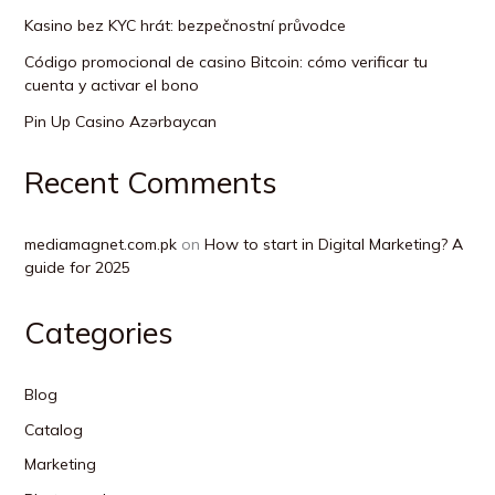
Kasino bez KYC hrát: bezpečnostní průvodce
Código promocional de casino Bitcoin: cómo verificar tu
cuenta y activar el bono
Pin Up Casino Azərbaycan
Recent Comments
mediamagnet.com.pk
on
How to start in Digital Marketing? A
guide for 2025
Categories
Blog
Catalog
Marketing