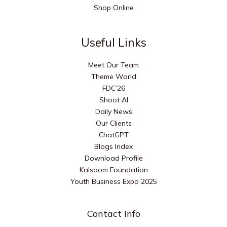
Shop Online
Useful Links
Meet Our Team
Theme World
FDC’26
Shoot AI
Daily News
Our Clients
ChatGPT
Blogs Index
Download Profile
Kalsoom Foundation
Youth Business Expo 2025
Contact Info