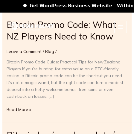
Skip
𝗚𝗲𝘁 𝗪𝗼𝗿𝗱𝗣𝗿𝗲𝘀𝘀 𝗕𝘂𝘀𝗶𝗻𝗲𝘀𝘀 𝗪𝗲𝗯𝘀𝗶𝘁𝗲 – 𝗪𝗶𝘁𝗵𝗶𝗻 𝟱 𝗗
to
content
Bitcoin Promo Code: What
Bitcoin
Promo
NZ Players Need to Know
Code:
What
NZ
Leave a Comment
/
Blog
/
Players
Bitcoin Promo Code Guide: Practical Tips for New Zealand
Need
Players If you’re hunting for extra value on a BTC‑friendly
to
casino, a Bitcoin promo code can be the shortcut you need.
Know
It’s not a magic wand, but the right code can turn a modest
deposit into a hefty welcome bonus, free spins or even
cash‑back on losses. […]
Read More »
Bitcoin